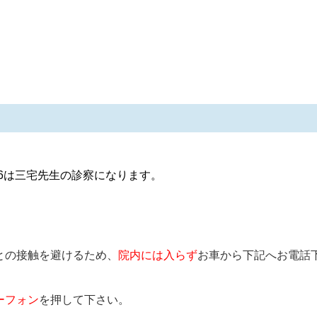
7/6は三宅先生
の診察になります。
との接触を避けるため、
院内には入らず
お車から下記へお電話
ーフォン
を押して下さい。