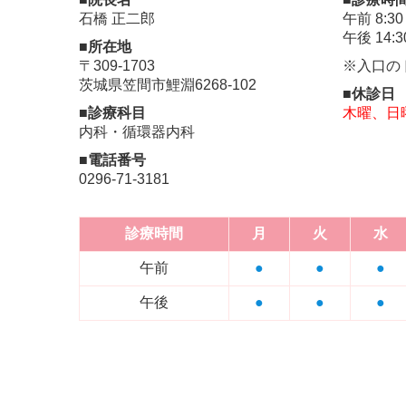
石橋 正二郎
午前 8:30
午後 14:3
■所在地
〒309-1703
※入口のド
茨城県笠間市鯉淵6268-102
■休診日
■診療科目
木曜、日
内科・循環器内科
■電話番号
0296-71-3181
診療時間
月
火
水
午前
●
●
●
午後
●
●
●