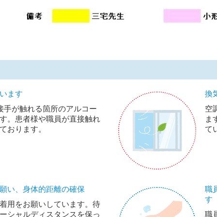
います
換
接手が触れる箇所のアルコー
空
す。患者様や職員が直接触れ
ま
ております。
て
願い、身体的距離の確保
職
す
着用をお願いしています。待
ーシャルディスタンスを保っ
職