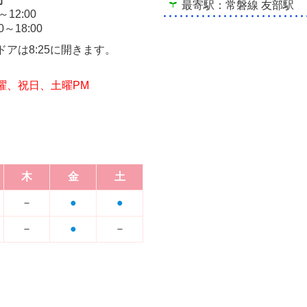
最寄駅：常磐線 友部駅
～12:00
0～18:00
アは8:25に開きます。
曜、祝日、
土曜PM
木
金
土
－
●
●
－
●
－