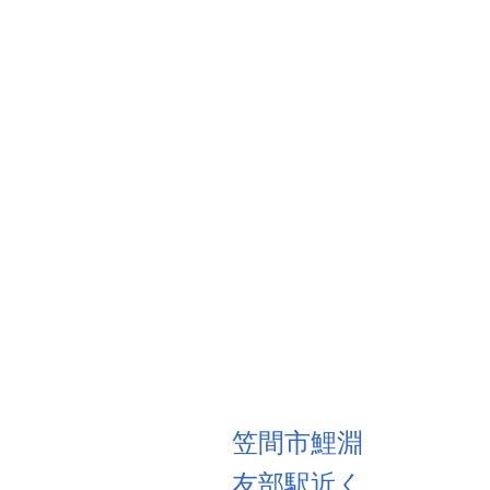
笠間市鯉淵
友部駅近く